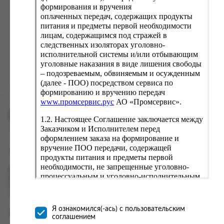
формирования и вручения
оплаченных передач, содержащих продукты
питания и предметы первой необходимости
Регистрация
лицам, содержащимся под стражей в
следственных изоляторах уголовно-
Я прочитал и принимаю
Политику конфиденциальности
,
исполнительной системы и/или отбывающим
Пользовательское соглашение
уголовные наказания в виде лишения свободы
– подозреваемым, обвиняемым и осужденным
Уже зарегистрировались? Войти
(далее - ПОО) посредством сервиса по
формированию и вручению передач
www.промсервис.рус
АО «Промсервис».
ПРОМСЕРВИС.РУС
1.2. Настоящее Соглашение заключается между
Заказчиком и Исполнителем перед
сервис удалённого формирования заказов
оформлением заказа на формирование и
вручение ПОО передачи, содержащей
support@fguppromservis.ru
продукты питания и предметы первой
необходимости, не запрещенные уголовно-
Время работы поддержки:
процессуальным и уголовно-исполнительным
Пн - Чт, 8.00 - 17.00
законодательством (далее - передача).
Пт - 8.00 - 16.00
Формирование и вручение передач
по местному времени выбранного ФКУ
осуществляется Исполнителем
Я ознакомился(-ась) с пользовательским
непосредственно на территории следственного
соглашением
изолятора или исправительного учреждения