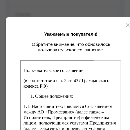
ка, крупа, макаронные изделия
ксофонные карты связи
со, птица, колбасы
кстиль, одежда, обувь, белье
ощи, зелень, фрукты, ягоды
аковочные пакеты
ченье, пряники, вафли, зефир
зяйственные товары
Уважаемые покупатели!
ба, икра, морепродукты
ектротовары
Обратите внимание, что обновилось
хар, соль, приправы, специи
пользовательское соглашение.
ортивное питание
вары для животных
Пользовательское соглашение
рты, пирожные, кексы, рулеты
(в соответствии с ч. 2 ст. 437 Гражданского
ляльные и кошерные продукты
Выберите регион
кодекса РФ)
еб, хлебобулочные изделия
Общее положения:
Выберите ФКУ
й, кофе, какао
1.1. Настоящий текст является Соглашением
псы, сухарики, сухофрукты, орехи, семечки
между АО «Промсервис» (далее также –
Исполнитель, Предприятие) и физическим
колад, шоколадные батончики
лицом, пользующимся услугами Предприятия
(далее – Заказчик), и определяет условия