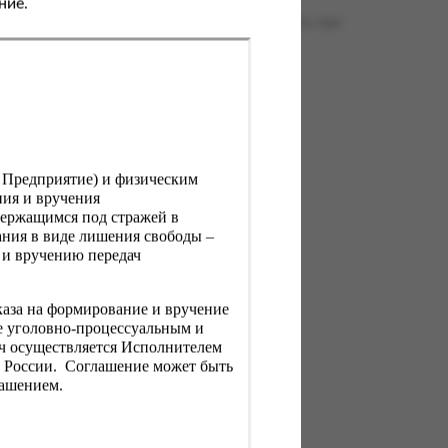
ние.
ю свободы запрещается изготавливать, иметь при
.
, Предприятие) и физическим
ния и вручения
держащимся под стражей в
ния в виде лишения свободы –
 и вручению передач
каза на формирование и вручение
е уголовно-процессуальным и
ач осуществляется Исполнителем
Н России. Соглашение может быть
лашением.