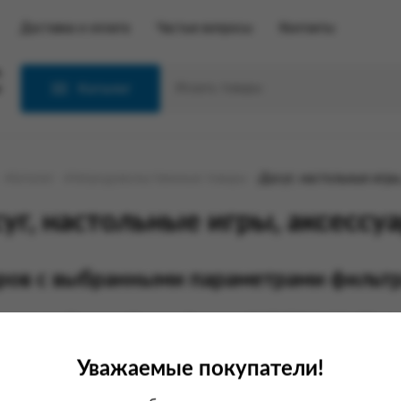
Доставка и оплата
Частые вопросы
Контакты
С
Каталог
Каталог
Непродовольственные товары
Досуг, настольные игры
уг, настольные игры, аксессу
ров с выбранными параметрами фильтр
руем, что Приказом Минюста России от 04.07.2022 N 110 «Об утв
енных изоляторов уголовно-исполнительной системы, Правил внут
внутреннего распорядка исправительных центров уголовно-исполн
Уважаемые покупатели!
:
етов первой необходимости, обуви, одежды и других промышленных
ваемые и обвиняемые МОГУТ иметь при себе, хранить, ПОЛУЧАТ