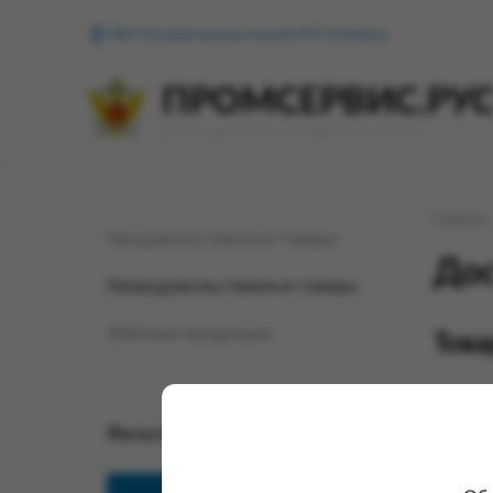
ФКУ Исправительная колония №1 (Копейск)
ПРОМСЕРВИС.РУ
сервис удалённого формирования заказов
Главная
Продовольственные товары
Дос
Непродовольственные товары
Табачная продукция
Това
Информи
следств
Правил 
Фильтр по параметрам
перечни
- предм
подозре