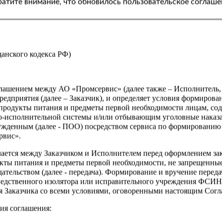
атите внимание, что обновилось пользовательское соглаше
чному расчету;
 и предметов, продуктов питания, которые ОСУЖДЕННЫМ к лишени
ОЛУЧАТЬ В ПОСЫЛКАХ, ПЕРЕДАЧАХ, бандеролях либо приобретать
жданского кодекса РФ)
оглашением между АО «Промсервис» (далее также – Исполнитель
едприятия (далее – Заказчик), и определяет условия формирова
продукты питания и предметы первой необходимости лицам, со
о-исполнительной системы и/или отбывающим уголовные наказа
ужденным (далее - ПОО) посредством сервиса по формированию
рвис».
чается между Заказчиком и Исполнителем перед оформлением за
кты питания и предметы первой необходимости, не запрещенны
ательством (далее - передача). Формирование и вручение перед
ледственного изолятора или исправительного учреждения ФСИ
сия Заказчика со всеми условиями, оговоренными настоящим Сог
ия соглашения: