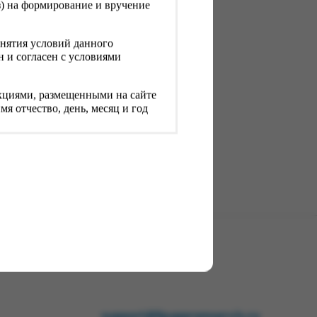
з) на формирование и вручение
нятия условий данного
 и согласен с условиями
рукциями, размещенными на сайте
я отчество, день, месяц и год
ь вводимой информации является
ации на сайте Исполнителя и при
акону «О персональных данных»
 Федерации.
 о необходимом количестве
арного соседства.
елях доставки в соответствии с
тов и добавить их в корзину.
support@fguppromservis.ru