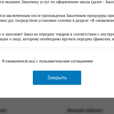
ся оказание Заказчику услуг по оформлению заказа (далее - Зака
ется заключенным после прохождения Заказчиком процедуры при
ис.рус посредством установки галочки в разделе «Я ознакомлен
е и заполняет Заказ на передачу товаров в соответствии с инст
ции о лице, которому необходимо вручить передачу (фамилия, им
казчика и Получателя необходимо понимать, что достоверност
еменного вручения передачи (посылки) Получателю.
Я ознакомился(-ась) с пользовательским соглашением
зглашать данные Покупателя (Заказчика), указанные при регистр
ющим отношения к исполнению заказа согласно Федеральному з
чением случаев, предусмотренных законодательством Российской
Закрыть
риобретаемых товаров покупателю предоставляется информация
ых товаров в целях доставки в соответствии с требованиями тов
уммы заказа Заказчику, для упаковки приобретаемых товаров в ц
и объема заказа, необходимо оценить требуемое количество паке
лог
Личный кабинет
ления услуг: