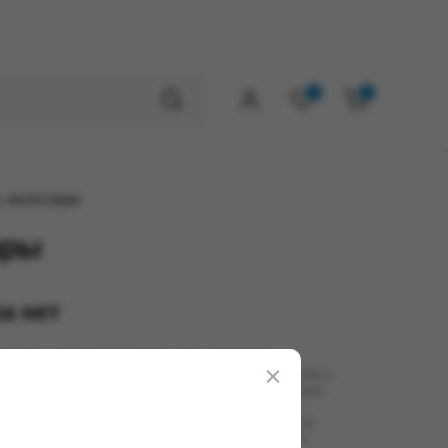
0
0
, аксессуары
ары
а нет
ерждении Правил внутреннего распорядка
реннего распорядка исправительных учреждений и
ительной системы», установлены исчерпывающие
 товаров, а также продуктов питания, которые
Ь В ПОСЫЛКАХ И ПЕРЕДАЧАХ и приобретать по