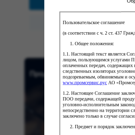
Обр
безнали
- вещей
себе, П
Пользовательское соглашение
(в соответствии с ч. 2 ст. 437 Гра
Общее положения:
1.1. Настоящий текст является С
лицом, пользующимся услугами Пр
оплаченных передач, содержащих 
следственных изоляторах уголовн
Продукция на заказ от
подозреваемым, обвиняемым и ос
ФСИН России
www.промсервис.рус
АО «Промсе
1.2. Настоящее Соглашение заклю
ПОО передачи, содержащей проду
уголовно-исполнительным законод
непосредственно на территории с
заключено только в случае согла
Предмет и порядок заключен