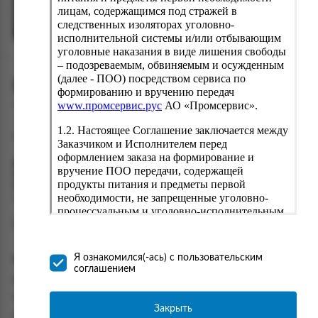
Перейти в каталог
лицам, содержащимся под стражей в
следственных изоляторах уголовно-
исполнительной системы и/или отбывающим
уголовные наказания в виде лишения свободы
– подозреваемым, обвиняемым и осужденным
(далее - ПОО) посредством сервиса по
ПРОМСЕРВИС.РУС
формированию и вручению передач
www.промсервис.рус
АО «Промсервис».
сервис удалённого формирования заказов
1.2. Настоящее Соглашение заключается между
support@fguppromservis.ru
Заказчиком и Исполнителем перед
оформлением заказа на формирование и
Время работы поддержки:
вручение ПОО передачи, содержащей
Пн - Чт, 8.00 - 17.00
продукты питания и предметы первой
Пт - 8.00 - 16.00
необходимости, не запрещенные уголовно-
по местному времени выбранного ФКУ
процессуальным и уголовно-исполнительным
законодательством (далее - передача).
Формирование и вручение передач
осуществляется Исполнителем
Я ознакомился(-ась) с пользовательским
Информация
непосредственно на территории следственного
соглашением
изолятора или исправительного учреждения
Информация о доставке и оплате
ФСИН России. Соглашение может быть
Часто задаваемые вопросы
заключено только в случае согласия Заказчика
Закрыть
Контакты