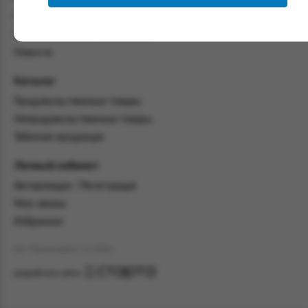
со всеми условиями, оговоренными
настоящим Соглашением.
Политика конфиденциальности
Пользовательское соглашение
Предмет и порядок заключения
соглашения:
Новости
2.1. Предметом Соглашения является оказание
Каталог
Заказчику услуг по оформлению заказа (далее -
Заказ) на формирование и вручение передачи
Продовольственные товары
ПОО.
Непродовольственные товары
2.2. Настоящее Соглашение считается
Табачная продукция
заключенным после прохождения Заказчиком
процедуры принятия условий данного
Личный кабинет
Соглашения на сайте www.промсервис.рус
Авторизация / Регистрация
посредством установки галочки в разделе «Я
ознакомлен и согласен с условиями
Мои заказы
Соглашения».
Избранное
2.3. Заказчик выбирает учреждение
АО "Промсервис" (c) 2026
и заполняет Заказ на передачу товаров в
соответствии с инструкциями, размещенными
разработка сайта
на сайте Исполнителя, с указанием
информации о лице, которому необходимо
вручить передачу (фамилия, имя отчество,