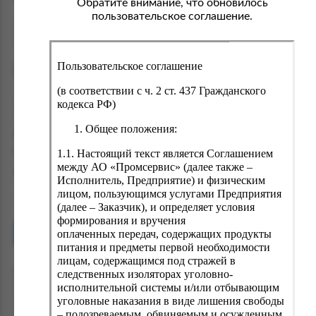
Обратите внимание, что обновилось
пользовательское соглашение.
Пользовательское соглашение
(в соответствии с ч. 2 ст. 437 Гражданского
кодекса РФ)
Общее положения:
Печенье ГОВОРУШКИ 1 кг.
1.1. Настоящий текст является Соглашением
Вес:
1 кг
между АО «Промсервис» (далее также –
695.00 ₽
Исполнитель, Предприятие) и физическим
лицом, пользующимся услугами Предприятия
(далее – Заказчик), и определяет условия
формирования и вручения
оплаченных передач, содержащих продукты
В корзину
питания и предметы первой необходимости
лицам, содержащимся под стражей в
Информируем, что Приказом Минюста России от 04.07.2022 N 110 «Об
следственных изоляторах уголовно-
утверждении Правил внутреннего распорядка следственных
исполнительной системы и/или отбывающим
изоляторов уголовно-исполнительной системы, Правил внутреннего
уголовные наказания в виде лишения свободы
распорядка исправительных учреждений и Правил внутреннего
распорядка исправительных центров уголовно-исполнительной
– подозреваемым, обвиняемым и осужденным