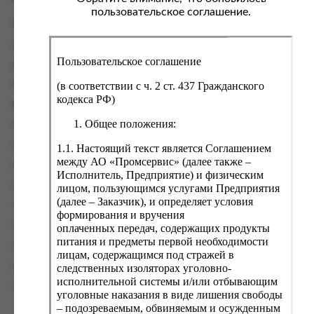
пользовательское соглашение.
Бытовая химия
Детские товары
Пользовательское соглашение
Досуг, настольные игры, аксессуары
Канцтовары, конверты, марки
(в соответствии с ч. 2 ст. 437 Гражданского
кодекса РФ)
Косметика, галантерея, аксессуары
Общее положения:
Посуда, приборы, кухонные наборы
Спички, зажигалки
1.1. Настоящий текст является Соглашением
между АО «Промсервис» (далее также –
Средства от насекомых
Исполнитель, Предприятие) и физическим
Средства по уходу за собой
лицом, пользующимся услугами Предприятия
(далее – Заказчик), и определяет условия
Таксофонные карты связи
формирования и вручения
Текстиль, одежда, обувь, белье
оплаченных передач, содержащих продукты
питания и предметы первой необходимости
Упаковочные пакеты
лицам, содержащимся под стражей в
следственных изоляторах уголовно-
Хозяйственные товары
исполнительной системы и/или отбывающим
Электротовары
уголовные наказания в виде лишения свободы
– подозреваемым, обвиняемым и осужденным