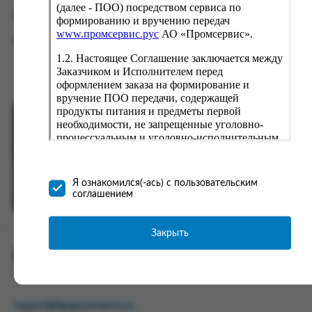
(далее - ПОО) посредством сервиса по
Табачная продукция
формированию и вручению передач
www.промсервис.рус
АО «Промсервис».
Сигареты
1.2. Настоящее Соглашение заключается между
Заказчиком и Исполнителем перед
оформлением заказа на формирование и
вручение ПОО передачи, содержащей
продукты питания и предметы первой
необходимости, не запрещенные уголовно-
Продукция на заказ от ФСИН России
процессуальным и уголовно-исполнительным
законодательством (далее - передача).
Формирование и вручение передач
Перейти в каталог
осуществляется Исполнителем
Я ознакомился(-ась) с пользовательским
непосредственно на территории следственного
соглашением
изолятора или исправительного учреждения
ФСИН России. Соглашение может быть
заключено только в случае согласия Заказчика
Закрыть
со всеми условиями, оговоренными
ПРОМСЕРВИС.РУС
настоящим Соглашением.
сервис удалённого формирования заказов
Предмет и порядок заключения
соглашения:
support@fguppromservis.ru