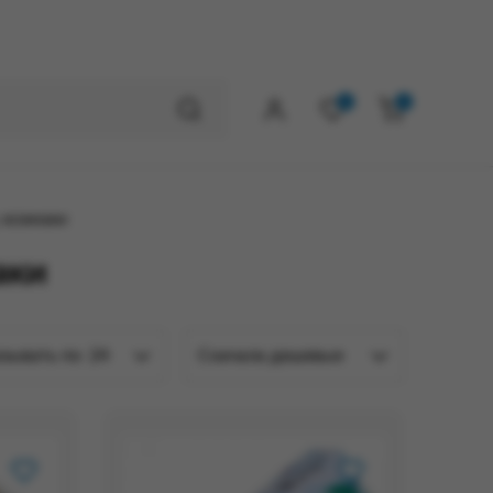
0
0
 козинаки
аки
зывать по
24
Сначала дешевые