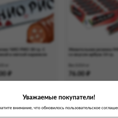
нчик ЧИО РИО 30 гр. С
Жевательная резинка I
нкой в мягкой карамели
со вкусом арбуза 14 гр.
.03 кг
Вес:
0.014 кг
00 ₽
76.00 ₽
В корзину
В ко
Уважаемые покупатели!
атите внимание, что обновилось пользовательское соглаше