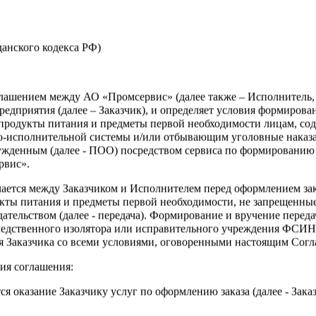
жданского кодекса РФ)
оглашением между АО «Промсервис» (далее также – Исполнитель
едприятия (далее – Заказчик), и определяет условия формирова
продукты питания и предметы первой необходимости лицам, со
о-исполнительной системы и/или отбывающим уголовные наказа
ужденным (далее - ПОО) посредством сервиса по формированию
е Лимончики с витамином
Шоколад АЭРОБАР 100 
рвис».
00г 20шт)
Горький с ароматом фун
чается между Заказчиком и Исполнителем перед оформлением за
.2 кг
Вес:
0.1 кг
кты питания и предметы первой необходимости, не запрещенны
ательством (далее - передача). Формирование и вручение перед
.00 ₽
191.00 ₽
ледственного изолятора или исправительного учреждения ФСИ
сия Заказчика со всеми условиями, оговоренными настоящим Сог
В корзину
В ко
ия соглашения:
ся оказание Заказчику услуг по оформлению заказа (далее - Зака