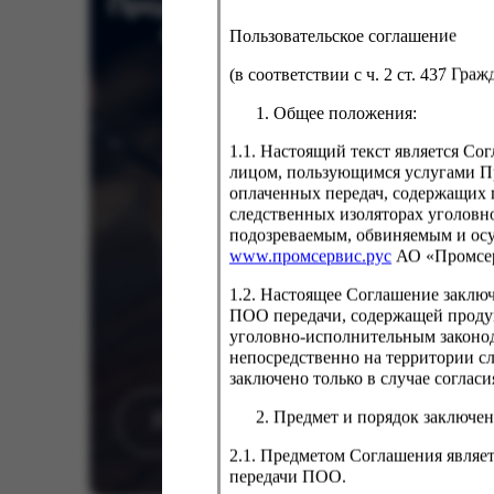
Продукция на заказ от
ФСИН России
Пользовательское соглашение
(в соответствии с ч. 2 ст. 437 Гра
Общее положения:
1.1. Настоящий текст является С
лицом, пользующимся услугами Пр
оплаченных передач, содержащих 
следственных изоляторах уголовн
подозреваемым, обвиняемым и ос
Драж
www.промсервис.рус
АО «Промсе
С (2
1.2. Настоящее Соглашение заклю
Вес:
0
ПОО передачи, содержащей проду
уголовно-исполнительным законод
156
непосредственно на территории с
заключено только в случае согла
Предмет и порядок заключен
Перейти в каталог
2.1. Предметом Соглашения являет
передачи ПОО.