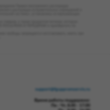
и регистрации в личном кабинете
ерждении Правил внутреннего распорядка
реннего распорядка исправительных учреждений и
ительной системы», установлены исчерпывающие
кратить сессию по оформлению
 товаров, а также продуктов питания, которые
Ь В ПОСЫЛКАХ И ПЕРЕДАЧАХ и приобретать по
становленного в п. 4.1 настоящего
ю свободы запрещается изготавливать, иметь при
.
ской картой, через систему
ис.рус
).
одтверждения списания денежных
ых программных решений на адрес
w.промсервис.рус
.
равляет письмо с уникальным
ом кабинете на сайте
support@fguppromservis.ru
олучения оплаченного заказа
Время работы поддержки:
льств, не зависящих от
Пн - Чт, 8.00 - 17.00
ржания требованиями и