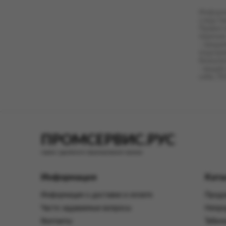
уникальным номером заказа в слу
на сайте
www.промсервис.рус
.
Информи
следств
Правил 
В процессе оформления, до момен
перечни
заказа в любой момент времени.
- предм
подозре
В случае уменьшения суммы заказа
безнали
Соглашения.
- вещей
себе, П
3.2. Заказчик производит оплату З
быстрых платежей, оплату по QR‑
Настоящим Заказчик соглашается,
средств в счёт оплаты Заказа.
ПРОМСЕРВИС.РУС
Кассовые чеки формируются в эле
электронной почты, указанный За
сервис удалённого формирования заказов
3.3. Исполнитель обеспечивает об
номером Заказа на адрес электрон
Информация
Ката
www.промсервис.рус
.
Информация о доставке и оплате
Продо
3.4. Вручение передачи ПОО осуще
Часто задаваемые вопросы
Непро
магазином, расположенном на тер
Контакты
Табач
Исполнителя (включая, но не огр