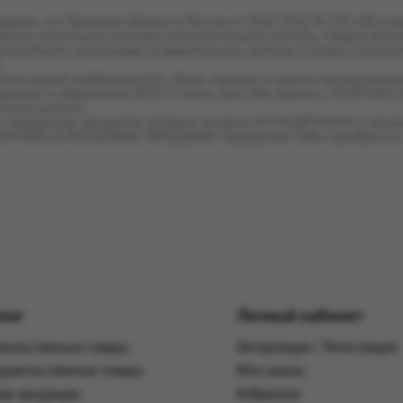
чае успешной оплаты на адрес электронной почты, указанный пр
руем, что Приказом Минюста России от 04.07.2022 N 110 «Об утв
енных изоляторов уголовно-исполнительной системы, Правил внут
внутреннего распорядка исправительных центров уголовно-исполн
та присвоения уникального номера заказа, Заказчик вправе пре
:
етов первой необходимости, обуви, одежды и других промышленных
ваемые и обвиняемые МОГУТ иметь при себе, хранить, ПОЛУЧАТ
, денежные средства возвращаются Заказчику, в течение срока, у
чному расчету;
 и предметов, продуктов питания, которые ОСУЖДЕННЫМ к лишени
ОЛУЧАТЬ В ПОСЫЛКАХ, ПЕРЕДАЧАХ, бандеролях либо приобретать
аказа в безналичном порядке по предварительной оплате (банков
коду или иным способом, предложенным на сайте
www.промсерв
 что принятие Заказа к исполнению происходит только после п
ктронном виде и направляются посредством автоматизированн
казчиком при оформлении Заказа в личном кабинете на сайте
ww
работку оплаченных Заказов на сайте
www.промсервис.рус
и нап
ной почты, указанный Заказчиком при оформлении Заказа в личн
лог
Личный кабинет
вольственные товары
Авторизация / Регистрация
ствляется в течение 5 (пяти) рабочих дней со следующего дня п
довольственные товары
Мои заказы
ритории учреждений ФСИН России. При возникновении обстояте
ная продукция
Избранное
аничиваясь, несоответствие данных ПОО либо условий его соде