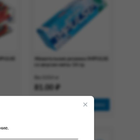
MPULSE
Жевательная резинка IMPULSE
со вкусом мяты 14 гр.
Вес:
0.014 кг
81.00 ₽
рзину
В корзину
ние.