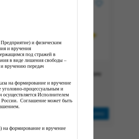
, Предприятие) и физическим
ния и вручения
держащимся под стражей в
ния в виде лишения свободы –
 и вручению передач
гр.
Карамель вес. Лимон
дука
фруктово-ягодная Баян Сулу
каза на формирование и вручение
Вес:
1 кг
е уголовно-процессуальным и
ач осуществляется Исполнителем
701.00 ₽
Н России. Соглашение может быть
лашением.
рзину
В корзину
з) на формирование и вручение