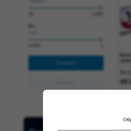
32
1,001
Вес:
0.014
1
Бато
начи
Вес:
0
49.
Обр