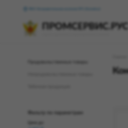
ФКУ Исправительная колония №1 (Копейск)
ПРОМСЕРВИС.РУ
сервис удалённого формирования заказов
Главная
Продовольственные товары
Кон
Непродовольственные товары
Табачная продукция
Фильтр по параметрам
Цена до: