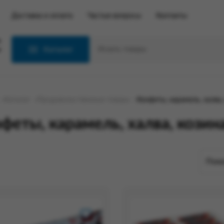
Доставка и оплата
Частые вопросы
Контакты
С
Каталог
Каталог
Продовольственные товары
Конфеты, карамель, халва,
феты, карамель, халва, козин
Пока