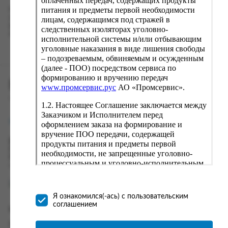
оплаченных передач, содержащих продукты
питания и предметы первой необходимости
Наш сервис запоминает данные о пользователе, информацию
о заказе и в следующий раз предложит вам повторить к
лицам, содержащимся под стражей в
вводу данные предыдущего заказа. Если условия вам не
следственных изоляторах уголовно-
подходят, выбирайте другие варианты.
исполнительной системы и/или отбывающим
уголовные наказания в виде лишения свободы
– подозреваемым, обвиняемым и осужденным
(далее - ПОО) посредством сервиса по
формированию и вручению передач
ПРОМСЕРВИС.РУС
www.промсервис.рус
АО «Промсервис».
сервис удалённого формирования заказов
1.2. Настоящее Соглашение заключается между
Заказчиком и Исполнителем перед
support@fguppromservis.ru
оформлением заказа на формирование и
вручение ПОО передачи, содержащей
Время работы поддержки:
продукты питания и предметы первой
Пн - Чт, 8.00 - 17.00
необходимости, не запрещенные уголовно-
Пт - 8.00 - 16.00
процессуальным и уголовно-исполнительным
по местному времени выбранного ФКУ
законодательством (далее - передача).
Формирование и вручение передач
осуществляется Исполнителем
Я ознакомился(-ась) с пользовательским
непосредственно на территории следственного
соглашением
Информация
изолятора или исправительного учреждения
ФСИН России. Соглашение может быть
Информация о доставке и оплате