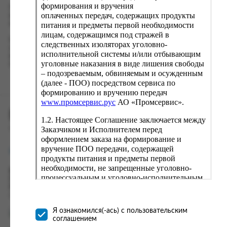
формирования и вручения
Проверьте правильность ввода информации: позиции заказа,
оплаченных передач, содержащих продукты
выбор местоположения, данные о покупателе. Нажмите
кнопку «Оформить заказ».
питания и предметы первой необходимости
лицам, содержащимся под стражей в
Наш сервис запоминает данные о пользователе, информацию
следственных изоляторах уголовно-
о заказе и в следующий раз предложит вам повторить к
исполнительной системы и/или отбывающим
вводу данные предыдущего заказа. Если условия вам не
уголовные наказания в виде лишения свободы
подходят, выбирайте другие варианты.
– подозреваемым, обвиняемым и осужденным
(далее - ПОО) посредством сервиса по
формированию и вручению передач
www.промсервис.рус
АО «Промсервис».
ПРОМСЕРВИС.РУС
1.2. Настоящее Соглашение заключается между
Заказчиком и Исполнителем перед
сервис удалённого формирования заказов
оформлением заказа на формирование и
вручение ПОО передачи, содержащей
support@fguppromservis.ru
продукты питания и предметы первой
необходимости, не запрещенные уголовно-
Время работы поддержки:
процессуальным и уголовно-исполнительным
Пн - Чт, 8.00 - 17.00
законодательством (далее - передача).
Пт - 8.00 - 16.00
по местному времени выбранного ФКУ
Формирование и вручение передач
осуществляется Исполнителем
Я ознакомился(-ась) с пользовательским
непосредственно на территории следственного
соглашением
изолятора или исправительного учреждения