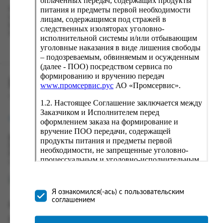
оплаченных передач, содержащих продукты
питания и предметы первой необходимости
Наш сервис запоминает данные о пользователе, информацию
о заказе и в следующий раз предложит вам повторить к
лицам, содержащимся под стражей в
вводу данные предыдущего заказа. Если условия вам не
следственных изоляторах уголовно-
подходят, выбирайте другие варианты.
исполнительной системы и/или отбывающим
уголовные наказания в виде лишения свободы
– подозреваемым, обвиняемым и осужденным
(далее - ПОО) посредством сервиса по
формированию и вручению передач
ПРОМСЕРВИС.РУС
www.промсервис.рус
АО «Промсервис».
сервис удалённого формирования заказов
1.2. Настоящее Соглашение заключается между
Заказчиком и Исполнителем перед
support@fguppromservis.ru
оформлением заказа на формирование и
вручение ПОО передачи, содержащей
Время работы поддержки:
продукты питания и предметы первой
Пн - Чт, 8.00 - 17.00
необходимости, не запрещенные уголовно-
Пт - 8.00 - 16.00
процессуальным и уголовно-исполнительным
по местному времени выбранного ФКУ
законодательством (далее - передача).
Формирование и вручение передач
осуществляется Исполнителем
Я ознакомился(-ась) с пользовательским
непосредственно на территории следственного
соглашением
Информация
изолятора или исправительного учреждения
ФСИН России. Соглашение может быть
Информация о доставке и оплате