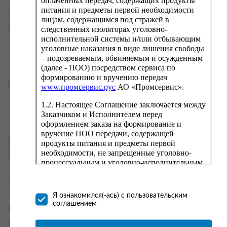
оплаченных передач, содержащих продукты
питания и предметы первой необходимости
Наш сервис запоминает данные о пользователе, информацию
о заказе и в следующий раз предложит вам повторить к
лицам, содержащимся под стражей в
вводу данные предыдущего заказа. Если условия вам не
следственных изоляторах уголовно-
подходят, выбирайте другие варианты.
исполнительной системы и/или отбывающим
уголовные наказания в виде лишения свободы
– подозреваемым, обвиняемым и осужденным
(далее - ПОО) посредством сервиса по
формированию и вручению передач
ПРОМСЕРВИС.РУС
www.промсервис.рус
АО «Промсервис».
сервис удалённого формирования заказов
1.2. Настоящее Соглашение заключается между
Заказчиком и Исполнителем перед
support@fguppromservis.ru
оформлением заказа на формирование и
вручение ПОО передачи, содержащей
Время работы поддержки:
продукты питания и предметы первой
Пн - Чт, 8.00 - 17.00
необходимости, не запрещенные уголовно-
Пт - 8.00 - 16.00
процессуальным и уголовно-исполнительным
по местному времени выбранного ФКУ
законодательством (далее - передача).
Формирование и вручение передач
осуществляется Исполнителем
Я ознакомился(-ась) с пользовательским
непосредственно на территории следственного
соглашением
Информация
изолятора или исправительного учреждения
ФСИН России. Соглашение может быть
Информация о доставке и оплате