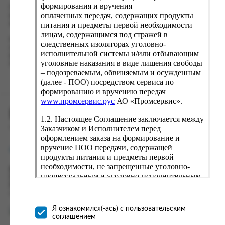
формирования и вручения
Проверьте правильность ввода информации: позиции заказа,
оплаченных передач, содержащих продукты
выбор местоположения, данные о покупателе. Нажмите
кнопку «Оформить заказ».
питания и предметы первой необходимости
лицам, содержащимся под стражей в
Наш сервис запоминает данные о пользователе, информацию
следственных изоляторах уголовно-
о заказе и в следующий раз предложит вам повторить к
исполнительной системы и/или отбывающим
вводу данные предыдущего заказа. Если условия вам не
уголовные наказания в виде лишения свободы
подходят, выбирайте другие варианты.
– подозреваемым, обвиняемым и осужденным
(далее - ПОО) посредством сервиса по
формированию и вручению передач
www.промсервис.рус
АО «Промсервис».
ПРОМСЕРВИС.РУС
1.2. Настоящее Соглашение заключается между
Заказчиком и Исполнителем перед
сервис удалённого формирования заказов
оформлением заказа на формирование и
вручение ПОО передачи, содержащей
support@fguppromservis.ru
продукты питания и предметы первой
необходимости, не запрещенные уголовно-
Время работы поддержки:
процессуальным и уголовно-исполнительным
Пн - Чт, 8.00 - 17.00
законодательством (далее - передача).
Пт - 8.00 - 16.00
по местному времени выбранного ФКУ
Формирование и вручение передач
осуществляется Исполнителем
Я ознакомился(-ась) с пользовательским
непосредственно на территории следственного
соглашением
изолятора или исправительного учреждения