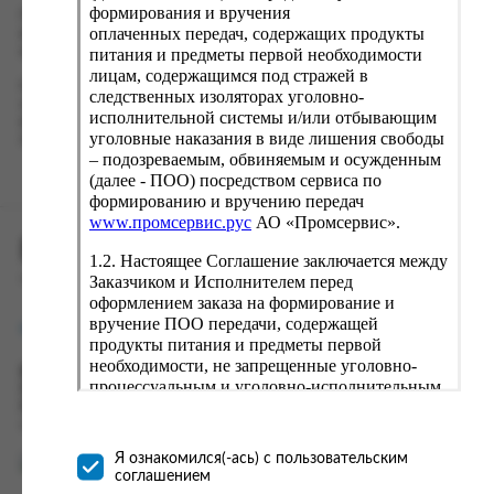
формирования и вручения
Проверьте правильность ввода информации: позиции заказа,
оплаченных передач, содержащих продукты
выбор местоположения, данные о покупателе. Нажмите
кнопку «Оформить заказ».
питания и предметы первой необходимости
лицам, содержащимся под стражей в
Наш сервис запоминает данные о пользователе, информацию
следственных изоляторах уголовно-
о заказе и в следующий раз предложит вам повторить к
исполнительной системы и/или отбывающим
вводу данные предыдущего заказа. Если условия вам не
уголовные наказания в виде лишения свободы
подходят, выбирайте другие варианты.
– подозреваемым, обвиняемым и осужденным
(далее - ПОО) посредством сервиса по
формированию и вручению передач
www.промсервис.рус
АО «Промсервис».
ПРОМСЕРВИС.РУС
1.2. Настоящее Соглашение заключается между
Заказчиком и Исполнителем перед
сервис удалённого формирования заказов
оформлением заказа на формирование и
вручение ПОО передачи, содержащей
support@fguppromservis.ru
продукты питания и предметы первой
необходимости, не запрещенные уголовно-
Время работы поддержки:
процессуальным и уголовно-исполнительным
Пн - Чт, 8.00 - 17.00
законодательством (далее - передача).
Пт - 8.00 - 16.00
по местному времени выбранного ФКУ
Формирование и вручение передач
осуществляется Исполнителем
Я ознакомился(-ась) с пользовательским
непосредственно на территории следственного
соглашением
изолятора или исправительного учреждения