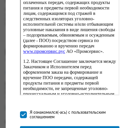
кнопку «Оформить заказ».
оплаченных передач, содержащих продукты
питания и предметы первой необходимости
Наш сервис запоминает данные о пользователе, информацию
лицам, содержащимся под стражей в
о заказе и в следующий раз предложит вам повторить к
следственных изоляторах уголовно-
вводу данные предыдущего заказа. Если условия вам не
исполнительной системы и/или отбывающим
подходят, выбирайте другие варианты.
уголовные наказания в виде лишения свободы
– подозреваемым, обвиняемым и осужденным
(далее - ПОО) посредством сервиса по
формированию и вручению передач
ПРОМСЕРВИС.РУС
www.промсервис.рус
АО «Промсервис».
сервис удалённого формирования заказов
1.2. Настоящее Соглашение заключается между
Заказчиком и Исполнителем перед
оформлением заказа на формирование и
support@fguppromservis.ru
вручение ПОО передачи, содержащей
продукты питания и предметы первой
Время работы поддержки:
необходимости, не запрещенные уголовно-
Пн - Чт, 8.00 - 17.00
Пт - 8.00 - 16.00
процессуальным и уголовно-исполнительным
по местному времени выбранного ФКУ
законодательством (далее - передача).
Формирование и вручение передач
осуществляется Исполнителем
Я ознакомился(-ась) с пользовательским
непосредственно на территории следственного
соглашением
изолятора или исправительного учреждения
Информация
ФСИН России. Соглашение может быть