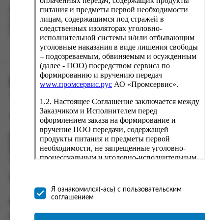
оплаченных передач, содержащих продукты
питания и предметы первой необходимости
Наш сервис запоминает данные о пользователе, информацию
о заказе и в следующий раз предложит вам повторить к
лицам, содержащимся под стражей в
вводу данные предыдущего заказа. Если условия вам не
следственных изоляторах уголовно-
подходят, выбирайте другие варианты.
исполнительной системы и/или отбывающим
уголовные наказания в виде лишения свободы
– подозреваемым, обвиняемым и осужденным
(далее - ПОО) посредством сервиса по
формированию и вручению передач
ПРОМСЕРВИС.РУС
www.промсервис.рус
АО «Промсервис».
сервис удалённого формирования заказов
1.2. Настоящее Соглашение заключается между
Заказчиком и Исполнителем перед
support@fguppromservis.ru
оформлением заказа на формирование и
вручение ПОО передачи, содержащей
Время работы поддержки:
продукты питания и предметы первой
Пн - Чт, 8.00 - 17.00
необходимости, не запрещенные уголовно-
Пт - 8.00 - 16.00
процессуальным и уголовно-исполнительным
по местному времени выбранного ФКУ
законодательством (далее - передача).
Формирование и вручение передач
осуществляется Исполнителем
Я ознакомился(-ась) с пользовательским
непосредственно на территории следственного
соглашением
Информация
изолятора или исправительного учреждения
ФСИН России. Соглашение может быть
Информация о доставке и оплате