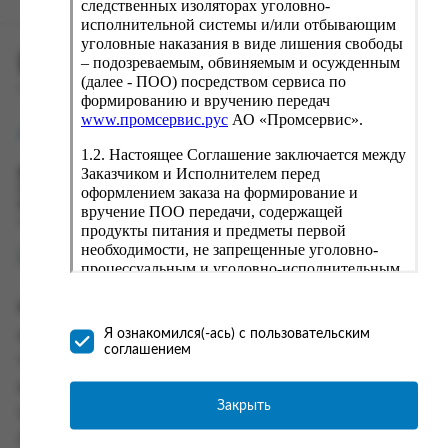
следственных изоляторах уголовно-
исполнительной системы и/или отбывающим
уголовные наказания в виде лишения свободы
ПРОМСЕРВИС.РУС
– подозреваемым, обвиняемым и осужденным
(далее - ПОО) посредством сервиса по
сервис удалённого формирования заказов
формированию и вручению передач
www.промсервис.рус
АО «Промсервис».
support@fguppromservis.ru
1.2. Настоящее Соглашение заключается между
Заказчиком и Исполнителем перед
Время работы поддержки:
Пн - Чт, 8.00 - 17.00
оформлением заказа на формирование и
Пт - 8.00 - 16.00
вручение ПОО передачи, содержащей
по местному времени выбранного ФКУ
продукты питания и предметы первой
необходимости, не запрещенные уголовно-
процессуальным и уголовно-исполнительным
законодательством (далее - передача).
Формирование и вручение передач
Информация
осуществляется Исполнителем
Я ознакомился(-ась) с пользовательским
Информация о доставке и оплате
непосредственно на территории следственного
соглашением
изолятора или исправительного учреждения
Часто задаваемые вопросы
ФСИН России. Соглашение может быть
Контакты
заключено только в случае согласия Заказчика
Закрыть
Политика конфиденциальности
со всеми условиями, оговоренными
настоящим Соглашением.
Пользовательское соглашение