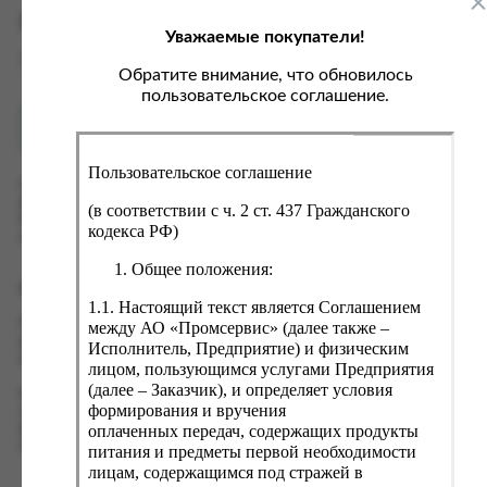
ка, крупа, макаронные изделия
ксофонные карты связи
Характеристики
Уважаемые покупатели!
со, птица, колбасы
кстиль, одежда, обувь, белье
Вес
0.075 кг
ощи, зелень, фрукты, ягоды
аковочные пакеты
Обратите внимание, что обновилось
пользовательское соглашение.
ченье, пряники, вафли, зефир
зяйственные товары
Как купить?
Оплата
ба, икра, морепродукты
ектротовары
Пользовательское соглашение
хар, соль, приправы, специи
Оформить заказ на нашем сайте легко. Просто добавьте
выбранные товары в корзину, а затем перейдите на страницу
ортивное питание
(в соответствии с ч. 2 ст. 437 Гражданского
Корзина, проверьте правильность заказанных позиций и
кодекса РФ)
вары для животных
нажмите кнопку «Оформить заказ».
Общее положения:
рты, пирожные, кексы, рулеты
Оформление заказа
1.1. Настоящий текст является Соглашением
ляльные и кошерные продукты
Проверьте правильность ввода информации: позиции заказа,
между АО «Промсервис» (далее также –
еб, хлебобулочные изделия
выбор местоположения, данные о покупателе. Нажмите
Исполнитель, Предприятие) и физическим
кнопку «Оформить заказ».
лицом, пользующимся услугами Предприятия
й, кофе, какао
(далее – Заказчик), и определяет условия
Наш сервис запоминает данные о пользователе, информацию
псы, сухарики, сухофрукты, орехи, семечки
формирования и вручения
о заказе и в следующий раз предложит вам повторить к
оплаченных передач, содержащих продукты
вводу данные предыдущего заказа. Если условия вам не
колад, шоколадные батончики
подходят, выбирайте другие варианты.
питания и предметы первой необходимости
лицам, содержащимся под стражей в