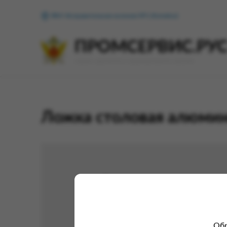
ФКУ Исправительная колония №1 (Копейск)
ПРОМСЕРВИС.РУ
сервис удалённого формирования заказов
Ложка столовая алюми
Обр