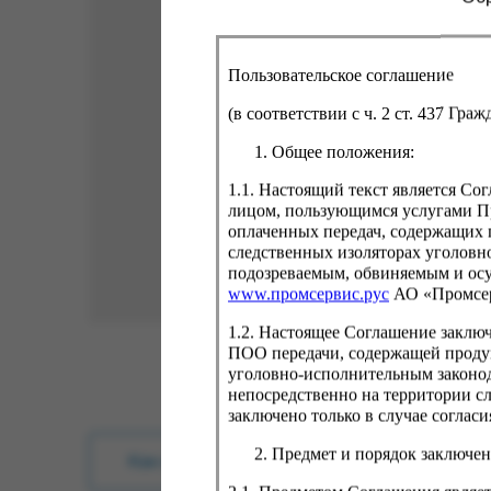
Пользовательское соглашение
(в соответствии с ч. 2 ст. 437 Гра
Общее положения:
1.1. Настоящий текст является С
лицом, пользующимся услугами Пр
оплаченных передач, содержащих 
следственных изоляторах уголовн
подозреваемым, обвиняемым и ос
www.промсервис.рус
АО «Промсе
1.2. Настоящее Соглашение заклю
ПОО передачи, содержащей проду
уголовно-исполнительным законод
непосредственно на территории с
заключено только в случае согла
Предмет и порядок заключен
Как купить?
Оплата