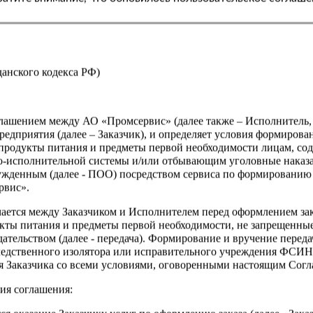
Страна
жданского кодекса РФ)
оглашением между АО «Промсервис» (далее также – Исполнитель
едприятия (далее – Заказчик), и определяет условия формирова
продукты питания и предметы первой необходимости лицам, со
о-исполнительной системы и/или отбывающим уголовные наказа
ужденным (далее - ПОО) посредством сервиса по формированию
рвис».
чается между Заказчиком и Исполнителем перед оформлением за
кты питания и предметы первой необходимости, не запрещенны
ательством (далее - передача). Формирование и вручение перед
ледственного изолятора или исправительного учреждения ФСИ
сия Заказчика со всеми условиями, оговоренными настоящим Сог
ия соглашения: