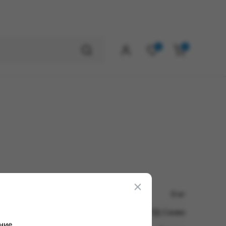
0
0
0 кг
ТД Сково
ние.