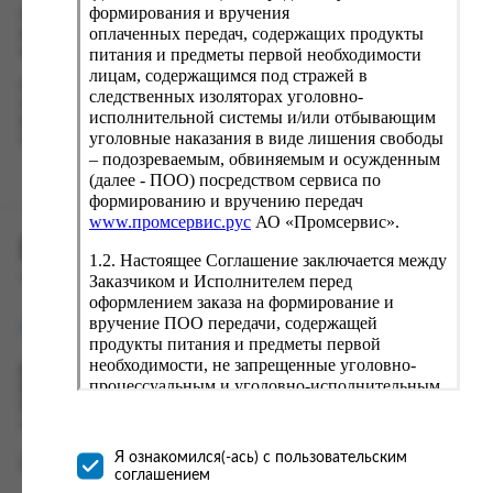
формирования и вручения
Проверьте правильность ввода информации: позиции заказа,
оплаченных передач, содержащих продукты
выбор местоположения, данные о покупателе. Нажмите
кнопку «Оформить заказ».
питания и предметы первой необходимости
лицам, содержащимся под стражей в
Наш сервис запоминает данные о пользователе, информацию
следственных изоляторах уголовно-
о заказе и в следующий раз предложит вам повторить к
исполнительной системы и/или отбывающим
вводу данные предыдущего заказа. Если условия вам не
уголовные наказания в виде лишения свободы
подходят, выбирайте другие варианты.
– подозреваемым, обвиняемым и осужденным
(далее - ПОО) посредством сервиса по
формированию и вручению передач
www.промсервис.рус
АО «Промсервис».
ПРОМСЕРВИС.РУС
1.2. Настоящее Соглашение заключается между
Заказчиком и Исполнителем перед
сервис удалённого формирования заказов
оформлением заказа на формирование и
вручение ПОО передачи, содержащей
support@fguppromservis.ru
продукты питания и предметы первой
необходимости, не запрещенные уголовно-
Время работы поддержки:
процессуальным и уголовно-исполнительным
Пн - Чт, 8.00 - 17.00
законодательством (далее - передача).
Пт - 8.00 - 16.00
по местному времени выбранного ФКУ
Формирование и вручение передач
осуществляется Исполнителем
Я ознакомился(-ась) с пользовательским
непосредственно на территории следственного
соглашением
изолятора или исправительного учреждения