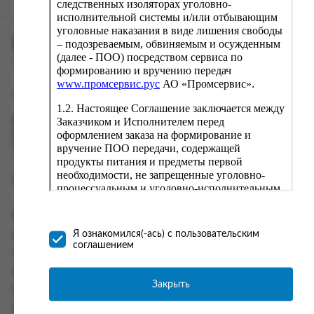
следственных изоляторах уголовно-
исполнительной системы и/или отбывающим
уголовные наказания в виде лишения свободы
ПРОМСЕРВИС.РУС
– подозреваемым, обвиняемым и осужденным
(далее - ПОО) посредством сервиса по
сервис удалённого формирования заказов
формированию и вручению передач
www.промсервис.рус
АО «Промсервис».
support@fguppromservis.ru
1.2. Настоящее Соглашение заключается между
Заказчиком и Исполнителем перед
Время работы поддержки:
Пн - Чт, 8.00 - 17.00
оформлением заказа на формирование и
Пт - 8.00 - 16.00
вручение ПОО передачи, содержащей
по местному времени выбранного ФКУ
продукты питания и предметы первой
необходимости, не запрещенные уголовно-
процессуальным и уголовно-исполнительным
законодательством (далее - передача).
Формирование и вручение передач
Информация
осуществляется Исполнителем
Я ознакомился(-ась) с пользовательским
Информация о доставке и оплате
непосредственно на территории следственного
соглашением
изолятора или исправительного учреждения
Часто задаваемые вопросы
ФСИН России. Соглашение может быть
Контакты
заключено только в случае согласия Заказчика
Закрыть
Политика конфиденциальности
со всеми условиями, оговоренными
настоящим Соглашением.
Пользовательское соглашение