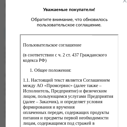
ка, крупа, макаронные изделия
ксофонные карты связи
Характеристики
Уважаемые покупатели!
со, птица, колбасы
кстиль, одежда, обувь, белье
Вес
0 кг
ощи, зелень, фрукты, ягоды
аковочные пакеты
Обратите внимание, что обновилось
пользовательское соглашение.
ченье, пряники, вафли, зефир
зяйственные товары
Как купить?
Оплата
ба, икра, морепродукты
ектротовары
Пользовательское соглашение
хар, соль, приправы, специи
Оформить заказ на нашем сайте легко. Просто добавьте
выбранные товары в корзину, а затем перейдите на страницу
ортивное питание
(в соответствии с ч. 2 ст. 437 Гражданского
Корзина, проверьте правильность заказанных позиций и
кодекса РФ)
вары для животных
нажмите кнопку «Оформить заказ».
Общее положения:
рты, пирожные, кексы, рулеты
Оформление заказа
1.1. Настоящий текст является Соглашением
ляльные и кошерные продукты
Проверьте правильность ввода информации: позиции заказа,
между АО «Промсервис» (далее также –
еб, хлебобулочные изделия
выбор местоположения, данные о покупателе. Нажмите
Исполнитель, Предприятие) и физическим
кнопку «Оформить заказ».
лицом, пользующимся услугами Предприятия
й, кофе, какао
(далее – Заказчик), и определяет условия
Наш сервис запоминает данные о пользователе, информацию
псы, сухарики, сухофрукты, орехи, семечки
формирования и вручения
о заказе и в следующий раз предложит вам повторить к
оплаченных передач, содержащих продукты
вводу данные предыдущего заказа. Если условия вам не
колад, шоколадные батончики
подходят, выбирайте другие варианты.
питания и предметы первой необходимости
лицам, содержащимся под стражей в