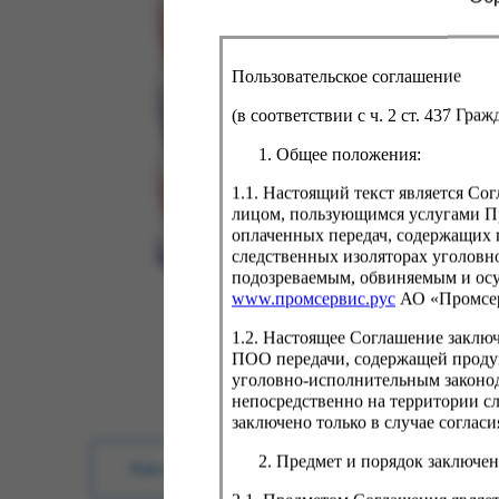
Пользовательское соглашение
(в соответствии с ч. 2 ст. 437 Гра
Общее положения:
1.1. Настоящий текст является С
лицом, пользующимся услугами Пр
оплаченных передач, содержащих 
следственных изоляторах уголовн
подозреваемым, обвиняемым и ос
www.промсервис.рус
АО «Промсе
1.2. Настоящее Соглашение заклю
ПОО передачи, содержащей проду
уголовно-исполнительным законод
непосредственно на территории с
заключено только в случае согла
Предмет и порядок заключен
Как купить?
Оплата