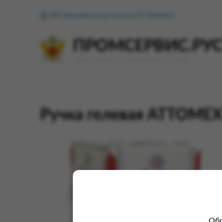
ФКУ Исправительная колония №1 (Копейск)
ПРОМСЕРВИС.РУ
сервис удалённого формирования заказов
Ручка гелевая ATTOMEX 
Обр