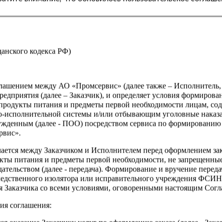
Характеристики
Вес
Производитель
жданского кодекса РФ)
Страна
оглашением между АО «Промсервис» (далее также – Исполнитель
едприятия (далее – Заказчик), и определяет условия формирова
продукты питания и предметы первой необходимости лицам, со
о-исполнительной системы и/или отбывающим уголовные наказа
ужденным (далее - ПОО) посредством сервиса по формированию
рвис».
чается между Заказчиком и Исполнителем перед оформлением за
кты питания и предметы первой необходимости, не запрещенны
ательством (далее - передача). Формирование и вручение перед
ледственного изолятора или исправительного учреждения ФСИ
сия Заказчика со всеми условиями, оговоренными настоящим Сог
ия соглашения: