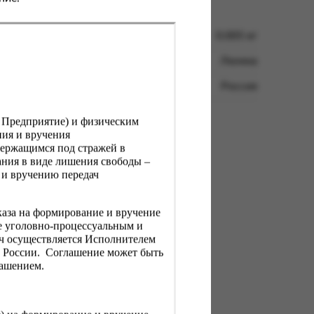
0.005 кг
Люмна
Россия
, Предприятие) и физическим
ния и вручения
держащимся под стражей в
ния в виде лишения свободы –
 и вручению передач
каза на формирование и вручение
е уголовно-процессуальным и
ач осуществляется Исполнителем
Н России. Соглашение может быть
лашением.