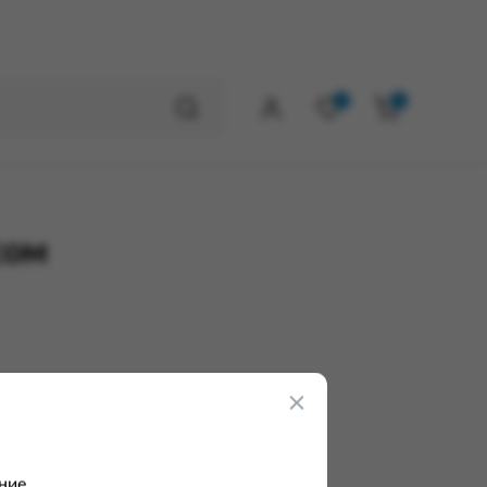
0
0
сом
ние.