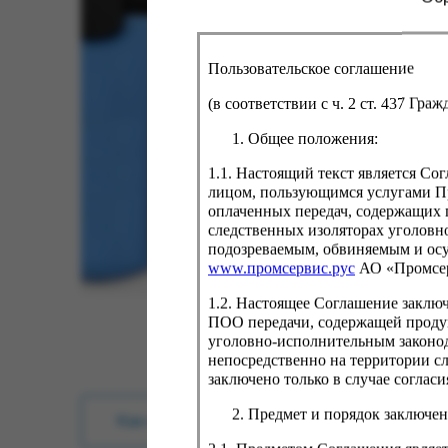
Пользовательское соглашение
(в соответствии с ч. 2 ст. 437 Гра
Общее положения:
1.1. Настоящий текст является С
лицом, пользующимся услугами Пр
оплаченных передач, содержащих 
следственных изоляторах уголовн
подозреваемым, обвиняемым и ос
www.промсервис.рус
АО «Промсе
1.2. Настоящее Соглашение заклю
ПОО передачи, содержащей проду
уголовно-исполнительным законод
непосредственно на территории с
заключено только в случае согла
Предмет и порядок заключен
Как купить?
Оплата