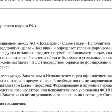
Характеристики
Вес
Производитель
жданского кодекса РФ)
Страна
оглашением между АО «Промсервис» (далее также – Исполнитель
едприятия (далее – Заказчик), и определяет условия формирова
продукты питания и предметы первой необходимости лицам, со
о-исполнительной системы и/или отбывающим уголовные наказа
ужденным (далее - ПОО) посредством сервиса по формированию
рвис».
чается между Заказчиком и Исполнителем перед оформлением за
кты питания и предметы первой необходимости, не запрещенны
ательством (далее - передача). Формирование и вручение перед
ледственного изолятора или исправительного учреждения ФСИ
сия Заказчика со всеми условиями, оговоренными настоящим Сог
ия соглашения: