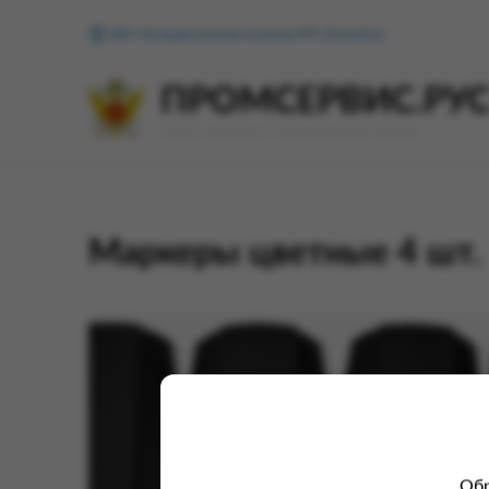
ФКУ Исправительная колония №1 (Копейск)
ПРОМСЕРВИС.РУ
сервис удалённого формирования заказов
Маркеры цветные 4 шт.
Обр