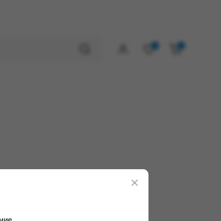
0
0
ние.