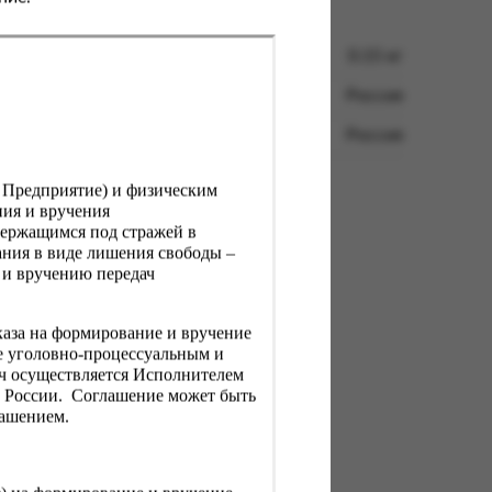
0.15 кг
Россия
Россия
, Предприятие) и физическим
ния и вручения
держащимся под стражей в
ния в виде лишения свободы –
 и вручению передач
каза на формирование и вручение
е уголовно-процессуальным и
ач осуществляется Исполнителем
Н России. Соглашение может быть
лашением.