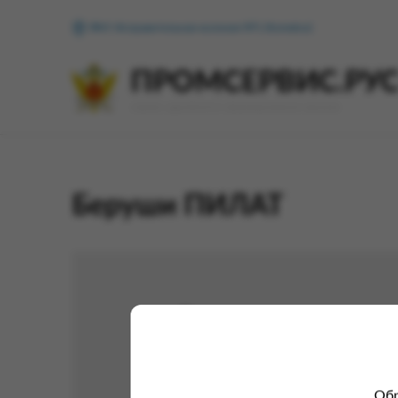
ФКУ Исправительная колония №1 (Копейск)
ПРОМСЕРВИС.РУ
сервис удалённого формирования заказов
Беруши ПИЛАТ
Обр