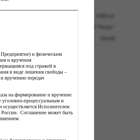
0.001 кг
ООО "Пилат"
Китай
, Предприятие) и физическим
ния и вручения
держащимся под стражей в
ния в виде лишения свободы –
 и вручению передач
каза на формирование и вручение
е уголовно-процессуальным и
ач осуществляется Исполнителем
Н России. Соглашение может быть
лашением.