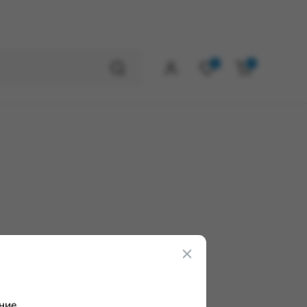
0
0
ние.