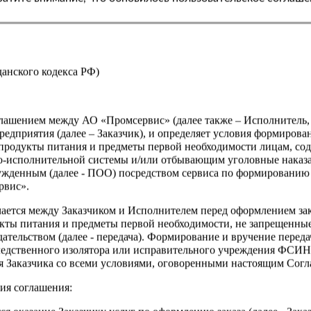
Характеристики
Вес
Производитель
жданского кодекса РФ)
Страна
оглашением между АО «Промсервис» (далее также – Исполнитель
едприятия (далее – Заказчик), и определяет условия формирова
продукты питания и предметы первой необходимости лицам, со
о-исполнительной системы и/или отбывающим уголовные наказа
ужденным (далее - ПОО) посредством сервиса по формированию
рвис».
чается между Заказчиком и Исполнителем перед оформлением за
кты питания и предметы первой необходимости, не запрещенны
ательством (далее - передача). Формирование и вручение перед
ледственного изолятора или исправительного учреждения ФСИ
сия Заказчика со всеми условиями, оговоренными настоящим Сог
ия соглашения: