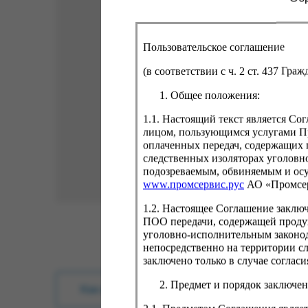
Пользовательское соглашение
(в соответствии с ч. 2 ст. 437 Гра
Общее положения:
1.1. Настоящий текст является С
лицом, пользующимся услугами Пр
оплаченных передач, содержащих 
следственных изоляторах уголовн
подозреваемым, обвиняемым и ос
www.промсервис.рус
АО «Промсе
1.2. Настоящее Соглашение заклю
ПОО передачи, содержащей проду
уголовно-исполнительным законод
непосредственно на территории с
заключено только в случае согла
Предмет и порядок заключен
Как купить?
Оплата