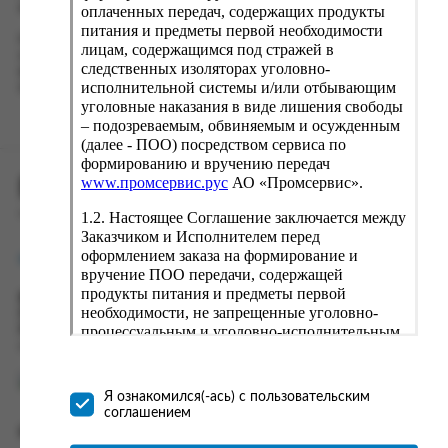
кнопку «Оформить заказ».
оплаченных передач, содержащих продукты
питания и предметы первой необходимости
Наш сервис запоминает данные о пользователе, информацию
лицам, содержащимся под стражей в
о заказе и в следующий раз предложит вам повторить к
следственных изоляторах уголовно-
вводу данные предыдущего заказа. Если условия вам не
исполнительной системы и/или отбывающим
подходят, выбирайте другие варианты.
уголовные наказания в виде лишения свободы
– подозреваемым, обвиняемым и осужденным
(далее - ПОО) посредством сервиса по
формированию и вручению передач
www.промсервис.рус
АО «Промсервис».
ПРОМСЕРВИС.РУС
1.2. Настоящее Соглашение заключается между
сервис удалённого формирования заказов
Заказчиком и Исполнителем перед
оформлением заказа на формирование и
support@fguppromservis.ru
вручение ПОО передачи, содержащей
продукты питания и предметы первой
Время работы поддержки:
необходимости, не запрещенные уголовно-
Пн - Чт, 8.00 - 17.00
процессуальным и уголовно-исполнительным
Пт - 8.00 - 16.00
по местному времени выбранного ФКУ
законодательством (далее - передача).
Формирование и вручение передач
осуществляется Исполнителем
Я ознакомился(-ась) с пользовательским
непосредственно на территории следственного
соглашением
изолятора или исправительного учреждения
Информация
ФСИН России. Соглашение может быть