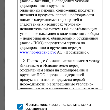
(далее – Заказчик), и определяет условия
Оформление заказа
формирования и вручения
Проверьте правильность ввода информации: позиции заказа,
оплаченных передач, содержащих продукты
выбор местоположения, данные о покупателе. Нажмите
питания и предметы первой необходимости
кнопку «Оформить заказ».
лицам, содержащимся под стражей в
следственных изоляторах уголовно-
Наш сервис запоминает данные о пользователе, информацию
исполнительной системы и/или отбывающим
о заказе и в следующий раз предложит вам повторить к
вводу данные предыдущего заказа. Если условия вам не
уголовные наказания в виде лишения свободы
подходят, выбирайте другие варианты.
– подозреваемым, обвиняемым и осужденным
(далее - ПОО) посредством сервиса по
формированию и вручению передач
www.промсервис.рус
АО «Промсервис».
ПРОМСЕРВИС.РУС
1.2. Настоящее Соглашение заключается между
Заказчиком и Исполнителем перед
сервис удалённого формирования заказов
оформлением заказа на формирование и
вручение ПОО передачи, содержащей
support@fguppromservis.ru
продукты питания и предметы первой
необходимости, не запрещенные уголовно-
процессуальным и уголовно-исполнительным
Время работы поддержки:
Пн - Чт, 8.00 - 17.00
законодательством (далее - передача).
Пт - 8.00 - 16.00
Формирование и вручение передач
по местному времени выбранного ФКУ
осуществляется Исполнителем
Я ознакомился(-ась) с пользовательским
непосредственно на территории следственного
соглашением