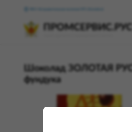
ФКУ Исправительная колония №1 (Копейск)
ПРОМСЕРВИС.РУ
сервис удалённого формирования заказов
Шоколад ЗОЛОТАЯ РУСЬ 
фундука