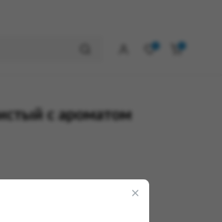
0
0
истый с ароматом