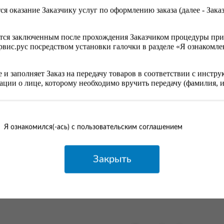
ся оказание Заказчику услуг по оформлению заказа (далее - Зака
бавьте выбранные товары в корзину, а затем перейдите на 
ется заключенным после прохождения Заказчиком процедуры при
пку «Оформить заказ».
ис.рус посредством установки галочки в разделе «Я ознакомлен
е и заполняет Заказ на передачу товаров в соответствии с инст
ции о лице, которому необходимо вручить передачу (фамилия, им
иции заказа, выбор местоположения, данные о покупателе.
казчика и Получателя необходимо понимать, что достоверност
информацию о заказе и в следующий раз предложит вам по
еменного вручения передачи (посылки) Получателю.
дят, выбирайте другие варианты.
Я ознакомился(-ась) с пользовательским соглашением
зглашать данные Покупателя (Заказчика), указанные при регистр
ющим отношения к исполнению заказа согласно Федеральному з
чением случаев, предусмотренных законодательством Российской
Закрыть
риобретаемых товаров покупателю предоставляется информация
ых товаров в целях доставки в соответствии с требованиями тов
уммы заказа Заказчику, для упаковки приобретаемых товаров в ц
и объема заказа, необходимо оценить требуемое количество паке