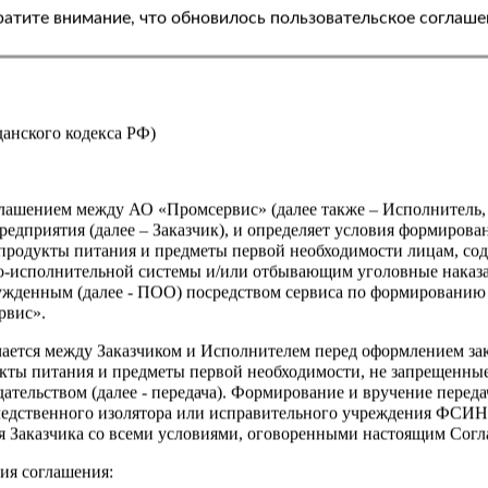
Вес
атите внимание, что обновилось пользовательское соглаше
Производитель
Страна
жданского кодекса РФ)
оглашением между АО «Промсервис» (далее также – Исполнитель
едприятия (далее – Заказчик), и определяет условия формирова
продукты питания и предметы первой необходимости лицам, со
о-исполнительной системы и/или отбывающим уголовные наказа
ужденным (далее - ПОО) посредством сервиса по формированию
рвис».
чается между Заказчиком и Исполнителем перед оформлением за
кты питания и предметы первой необходимости, не запрещенны
ательством (далее - передача). Формирование и вручение перед
ледственного изолятора или исправительного учреждения ФСИ
сия Заказчика со всеми условиями, оговоренными настоящим Сог
ия соглашения: