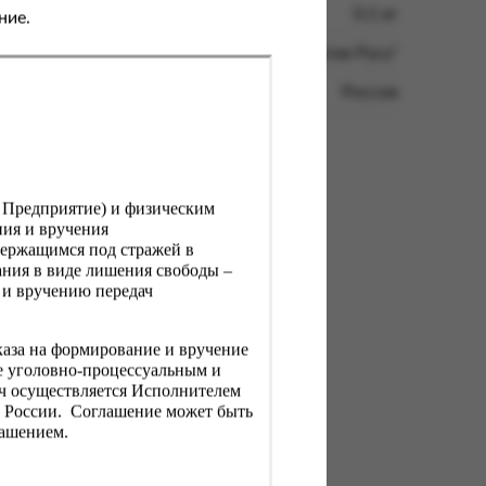
0.1 кг
ние.
ООО КФ "Золотая Русь"
Россия
, Предприятие) и физическим
ния и вручения
держащимся под стражей в
ния в виде лишения свободы –
 и вручению передач
каза на формирование и вручение
е уголовно-процессуальным и
ач осуществляется Исполнителем
Н России. Соглашение может быть
лашением.