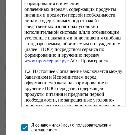
формирования и вручения
Проверьте правильность ввода информации: позиции заказа,
оплаченных передач, содержащих продукты
выбор местоположения, данные о покупателе. Нажмите
кнопку «Оформить заказ».
питания и предметы первой необходимости
лицам, содержащимся под стражей в
Наш сервис запоминает данные о пользователе, информацию
следственных изоляторах уголовно-
о заказе и в следующий раз предложит вам повторить к
исполнительной системы и/или отбывающим
вводу данные предыдущего заказа. Если условия вам не
уголовные наказания в виде лишения свободы
подходят, выбирайте другие варианты.
– подозреваемым, обвиняемым и осужденным
(далее - ПОО) посредством сервиса по
формированию и вручению передач
www.промсервис.рус
АО «Промсервис».
ПРОМСЕРВИС.РУС
1.2. Настоящее Соглашение заключается между
Заказчиком и Исполнителем перед
сервис удалённого формирования заказов
оформлением заказа на формирование и
вручение ПОО передачи, содержащей
support@fguppromservis.ru
продукты питания и предметы первой
необходимости, не запрещенные уголовно-
Время работы поддержки:
процессуальным и уголовно-исполнительным
Пн - Чт, 8.00 - 17.00
законодательством (далее - передача).
Пт - 8.00 - 16.00
по местному времени выбранного ФКУ
Формирование и вручение передач
осуществляется Исполнителем
Я ознакомился(-ась) с пользовательским
непосредственно на территории следственного
соглашением
изолятора или исправительного учреждения