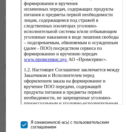
формирования и вручения
Проверьте правильность ввода информации: позиции заказа,
оплаченных передач, содержащих продукты
выбор местоположения, данные о покупателе. Нажмите
кнопку «Оформить заказ».
питания и предметы первой необходимости
лицам, содержащимся под стражей в
Наш сервис запоминает данные о пользователе, информацию
следственных изоляторах уголовно-
о заказе и в следующий раз предложит вам повторить к
исполнительной системы и/или отбывающим
вводу данные предыдущего заказа. Если условия вам не
уголовные наказания в виде лишения свободы
подходят, выбирайте другие варианты.
– подозреваемым, обвиняемым и осужденным
(далее - ПОО) посредством сервиса по
формированию и вручению передач
www.промсервис.рус
АО «Промсервис».
ПРОМСЕРВИС.РУС
1.2. Настоящее Соглашение заключается между
Заказчиком и Исполнителем перед
сервис удалённого формирования заказов
оформлением заказа на формирование и
вручение ПОО передачи, содержащей
support@fguppromservis.ru
продукты питания и предметы первой
необходимости, не запрещенные уголовно-
Время работы поддержки:
процессуальным и уголовно-исполнительным
Пн - Чт, 8.00 - 17.00
законодательством (далее - передача).
Пт - 8.00 - 16.00
по местному времени выбранного ФКУ
Формирование и вручение передач
осуществляется Исполнителем
Я ознакомился(-ась) с пользовательским
непосредственно на территории следственного
соглашением
изолятора или исправительного учреждения