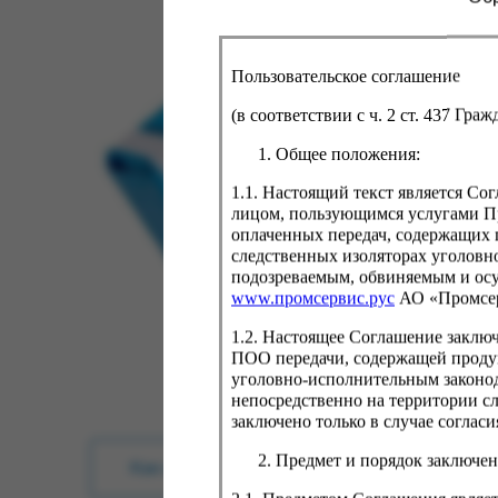
Пользовательское соглашение
(в соответствии с ч. 2 ст. 437 Гра
Общее положения:
1.1. Настоящий текст является С
лицом, пользующимся услугами Пр
оплаченных передач, содержащих 
следственных изоляторах уголовн
подозреваемым, обвиняемым и ос
www.промсервис.рус
АО «Промсе
1.2. Настоящее Соглашение заклю
ПОО передачи, содержащей проду
уголовно-исполнительным законод
непосредственно на территории с
заключено только в случае согла
Предмет и порядок заключен
Как купить?
Оплата