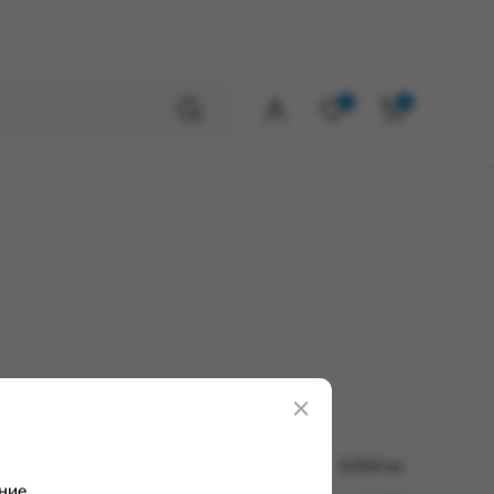
0
0
0.014 кг
ние.