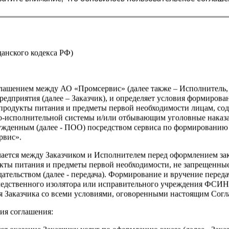
Производитель
Страна
жданского кодекса РФ)
оглашением между АО «Промсервис» (далее также – Исполнитель
едприятия (далее – Заказчик), и определяет условия формирова
продукты питания и предметы первой необходимости лицам, со
о-исполнительной системы и/или отбывающим уголовные наказа
ужденным (далее - ПОО) посредством сервиса по формированию
рвис».
чается между Заказчиком и Исполнителем перед оформлением за
кты питания и предметы первой необходимости, не запрещенны
ательством (далее - передача). Формирование и вручение перед
ледственного изолятора или исправительного учреждения ФСИ
сия Заказчика со всеми условиями, оговоренными настоящим Сог
ия соглашения: