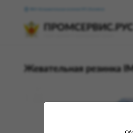
ФКУ Исправительная колония №1 (Копейск)
ПРОМСЕРВИС.РУ
сервис удалённого формирования заказов
Жевательная резинка IM
Обр