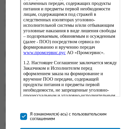
кнопку «Оформить заказ».
оплаченных передач, содержащих продукты
питания и предметы первой необходимости
Наш сервис запоминает данные о пользователе, информацию
лицам, содержащимся под стражей в
о заказе и в следующий раз предложит вам повторить к
следственных изоляторах уголовно-
вводу данные предыдущего заказа. Если условия вам не
исполнительной системы и/или отбывающим
подходят, выбирайте другие варианты.
уголовные наказания в виде лишения свободы
– подозреваемым, обвиняемым и осужденным
(далее - ПОО) посредством сервиса по
формированию и вручению передач
www.промсервис.рус
АО «Промсервис».
ПРОМСЕРВИС.РУС
1.2. Настоящее Соглашение заключается между
сервис удалённого формирования заказов
Заказчиком и Исполнителем перед
оформлением заказа на формирование и
support@fguppromservis.ru
вручение ПОО передачи, содержащей
продукты питания и предметы первой
Время работы поддержки:
необходимости, не запрещенные уголовно-
Пн - Чт, 8.00 - 17.00
процессуальным и уголовно-исполнительным
Пт - 8.00 - 16.00
по местному времени выбранного ФКУ
законодательством (далее - передача).
Формирование и вручение передач
осуществляется Исполнителем
Я ознакомился(-ась) с пользовательским
непосредственно на территории следственного
соглашением
изолятора или исправительного учреждения
Информация
ФСИН России. Соглашение может быть