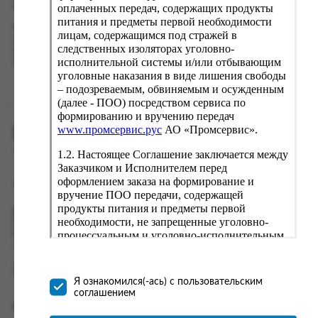
кнопку «Оформить заказ».
оплаченных передач, содержащих продукты
питания и предметы первой необходимости
Наш сервис запоминает данные о пользователе, информацию
лицам, содержащимся под стражей в
о заказе и в следующий раз предложит вам повторить к
следственных изоляторах уголовно-
вводу данные предыдущего заказа. Если условия вам не
исполнительной системы и/или отбывающим
подходят, выбирайте другие варианты.
уголовные наказания в виде лишения свободы
– подозреваемым, обвиняемым и осужденным
(далее - ПОО) посредством сервиса по
формированию и вручению передач
www.промсервис.рус
АО «Промсервис».
ПРОМСЕРВИС.РУС
1.2. Настоящее Соглашение заключается между
сервис удалённого формирования заказов
Заказчиком и Исполнителем перед
оформлением заказа на формирование и
support@fguppromservis.ru
вручение ПОО передачи, содержащей
продукты питания и предметы первой
Время работы поддержки:
необходимости, не запрещенные уголовно-
Пн - Чт, 8.00 - 17.00
процессуальным и уголовно-исполнительным
Пт - 8.00 - 16.00
по местному времени выбранного ФКУ
законодательством (далее - передача).
Формирование и вручение передач
осуществляется Исполнителем
Я ознакомился(-ась) с пользовательским
непосредственно на территории следственного
соглашением
изолятора или исправительного учреждения
Информация
ФСИН России. Соглашение может быть